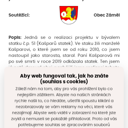
Soutěžící:
Obec Záměl
Popis:
Jedná se o realizaci projektu v bývalem
statku č.p. 51 (Kašparů statek). Ve staku žili manželé
Kašparovi, o které jsem se od roku 2010, co jsem
nastoupil jako starosta, staral. Paní Kašparová mi
po své smrti v roce 2019 odkázala statek. Ten jsem
já poté daroval obci a zahájili jsme realizaci tohoto
projektu. Ve spolupráci s MAS Splav jsme
Aby web fungoval tak, jak ho znáte
relalizovali projekt Zahrady u Splavu. Součástí
(souhlas s cookies)
tohoto projektu je i zahradní terapie. V roce 2021
Záleží nám na tom, aby pro vás prohlížení bylo co
jsme certifikovali přírodní zahradu. V roce 2022
nejlepším zážitkem. Abyste na našich stránkách
proběhla díky dotacím IROP a OP ŽP rekonstrukce
rychle našli to, co hledáte, ušetřili spoustu klikání a
zázemí komunitního. Nyní v centru probíhá projekt
nezobrazovaly se vám reklamy na věci, které vás
ve spolupráci s MAS Splav. Součástí projektu je
nezajímají. Abyste web viděli v zobrazení na které jste
pravidelná práce s Charitou Rychnov a s
zvyklí a nemuseli se pokaždé přihlašovat. Proto od vás
postiženými z Kvasin. Dále na zahradě funguje
potřebujeme souhlas se zpracováním souborů
projek Sad starých odrůd ve spolupráci s MŠ a ZŠ