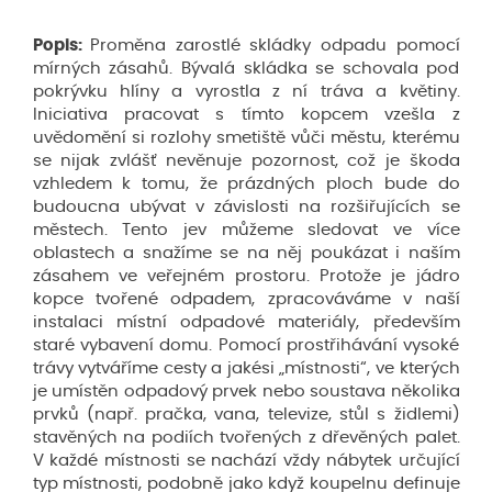
Popis:
Proměna zarostlé skládky odpadu pomocí
mírných zásahů. Bývalá skládka se schovala pod
pokrývku hlíny a vyrostla z ní tráva a květiny.
Iniciativa pracovat s tímto kopcem vzešla z
uvědomění si rozlohy smetiště vůči městu, kterému
se nijak zvlášť nevěnuje pozornost, což je škoda
vzhledem k tomu, že prázdných ploch bude do
budoucna ubývat v závislosti na rozšiřujících se
městech. Tento jev můžeme sledovat ve více
oblastech a snažíme se na něj poukázat i naším
zásahem ve veřejném prostoru. Protože je jádro
kopce tvořené odpadem, zpracováváme v naší
instalaci místní odpadové materiály, především
staré vybavení domu. Pomocí prostřihávání vysoké
trávy vytváříme cesty a jakési „místnosti“, ve kterých
je umístěn odpadový prvek nebo soustava několika
prvků (např. pračka, vana, televize, stůl s židlemi)
stavěných na podiích tvořených z dřevěných palet.
V každé místnosti se nachází vždy nábytek určující
typ místnosti, podobně jako když koupelnu definuje