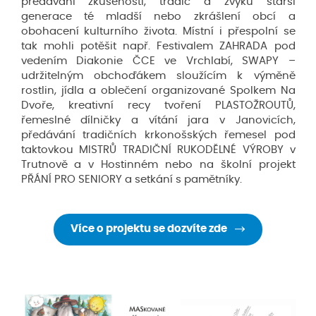
předávání zkušeností, tradic a zvyků starší
generace té mladší nebo zkrášlení obcí a
obohacení kulturního života. Místní i přespolní se
tak mohli potěšit např. Festivalem ZAHRADA pod
vedením Diakonie ČCE ve Vrchlabí, SWAPY –
udržitelným obchoďákem sloužícím k výměně
rostlin, jídla a oblečení organizované Spolkem Na
Dvoře, kreativní recy tvoření PLASTOŽROUTŮ,
řemeslné dílničky a vítání jara v Janovicích,
předávání tradičních krkonošských řemesel pod
taktovkou MISTRŮ TRADIČNÍ RUKODĚLNÉ VÝROBY v
Trutnově a v Hostinném nebo na školní projekt
PŘÁNÍ PRO SENIORY a setkání s pamětníky.
Více o projektu se dozvíte zde