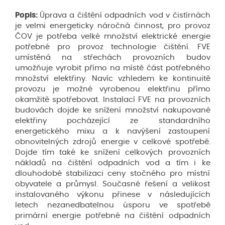
Popis:
Úprava a čištění odpadních vod v čistírnách
je velmi energeticky náročná činnost, pro provoz
ČOV je potřeba velké množství elektrické energie
potřebné pro provoz technologie čištění. FVE
umístěná na střechách provozních budov
umožňuje vyrobit přímo na místě část potřebného
množství elektřiny. Navíc vzhledem ke kontinuitě
provozu je možné vyrobenou elektřinu přímo
okamžitě spotřebovat. Instalací FVE na provozních
budovách dojde ke snížení množství nakupované
elektřiny pocházející ze standardního
energetického mixu a k navýšení zastoupení
obnovitelných zdrojů energie v celkové spotřebě.
Dojde tím také ke snížení celkových provozních
nákladů na čištění odpadních vod a tím i ke
dlouhodobé stabilizaci ceny stočného pro místní
obyvatele a průmysl. Současné řešení a velikost
instalovaného výkonu přinese v následujících
letech nezanedbatelnou úsporu ve spotřebě
primární energie potřebné na čištění odpadních