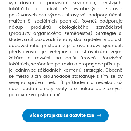
vyhledávání a používání sezónních, čerstvých,
lokálních a udržitelně vyrobených surovin
používaných pro výrobu stravy vč. podpory účasti
malých či sociálních podniků. Rovněž podporuje
nákup produktů ekologického zemědělství
(produkty organického zemědělství). Strategie si
klade za cíl dosavadní snahy škol a jídelen v oblasti
odpovědného přístupu v přípravě stravy sjednotit,
představovat je veřejnosti a strávníkům zejm.
žákům a rozvést na další úroveň. Používání
lokálních, sezónních potravin a propagace přístupu
je jedním ze základních kamenů strategie. Obecně
se město Jičín dlouhodobě ztotožňuje s tím, že by
veřejná správa měla jít příkladem a nečekat, až
např. budou přijaty kvóty pro nákup udržitelných
potravin Evropskou unií.
Více o projektu se dozvíte zde