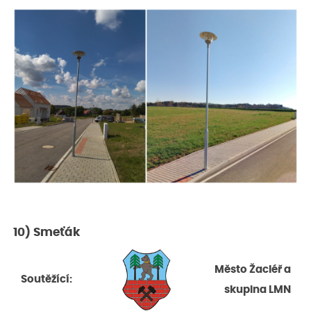
10) Smeťák
Město Žacléř a
Soutěžící:
skupina LMN