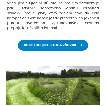
vana, jídelnu jídelní stůl atd. Zajímavým detailem je
pak i zahrnutí samotného komínu uprostřed
skládky jímající plyn, který začleňujeme do celé
kompozice. Celý kopec je tak přetvořen do jakéhosi
parčíku tvořeného vystřihávanými cestami
propojující několik místností.
Více o projektu se dozvíte zde