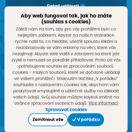
Detail události
Aby web fungoval tak, jak ho znáte
(souhlas s cookies)
22. 9. 2026
Záleží nám na tom, aby pro vás prohlížení bylo co
nejlepším zážitkem. Abyste na našich stránkách
Konference
rychle našli to, co hledáte, ušetřili spoustu klikání a
Konference Příležitosti pro region 2026
nezobrazovaly se vám reklamy na věci, které vás
EA Hotel Tereziánský Dvůr, J. Koziny 336, Hradec Králové
nezajímají. Abyste web viděli v zobrazení na které jste
zvyklí a nemuseli se pokaždé přihlašovat. Proto od vás
Detail události
potřebujeme souhlas se zpracováním souborů
cookies - malých souborů, které se dočasně ukládají
ve vašem prohlížeči. Stisknutím tlačítka „V pořádku“
2. 11. 2026
souhlasíte s nastavením cookies tak, abychom vám
poskytovali smysluplné a užitečné služby na základě
Konference
vašich údajů. Svůj souhlas můžete kdykoli změnit na
Více informací
stránce zpracování osobních údajů.
Zahajovací konference Týdne vzdělávání
dospělých 2026
Spravovat cookies
Hradec Králové
Zamítnout vše
V pořádku
Detail události