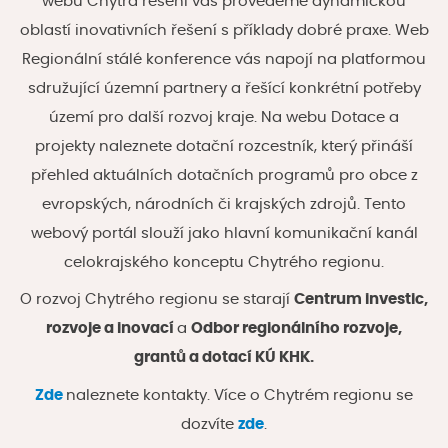
webu Chytrá řešení vás provedeme dynamickou
oblastí inovativních řešení s příklady dobré praxe. Web
Regionální stálé konference vás napojí na platformou
sdružující územní partnery a řešící konkrétní potřeby
území pro další rozvoj kraje. Na webu Dotace a
projekty naleznete dotační rozcestník, který přináší
přehled aktuálních dotačních programů pro obce z
evropských, národních či krajských zdrojů. Tento
webový portál slouží jako hlavní komunikační kanál
celokrajského konceptu Chytrého regionu.
O rozvoj Chytrého regionu se starají
Centrum investic,
rozvoje a inovací
a
Odbor regionálního rozvoje,
grantů a dotací KÚ KHK.
Zde
naleznete kontakty. Více o Chytrém regionu se
dozvíte
zde
.