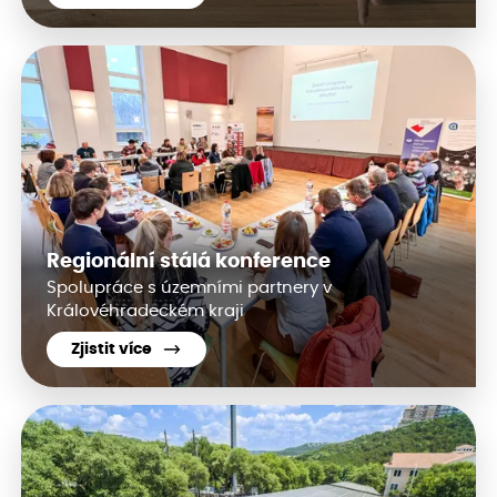
Regionální stálá konference
Spolupráce s územními partnery v
Královéhradeckém kraji
Zjistit více