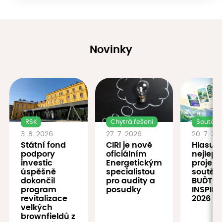
Novinky
RSK
Chytrá řešení
Soutěž
3. 8. 2026
27. 7. 2026
20. 7. 20
Státní fond
CIRI je nově
Hlasujt
podpory
oficiálním
nejlepš
investic
Energetickým
projekt
úspěšně
specialistou
soutěž
dokončil
pro audity a
BUĎTE
program
posudky
INSPIRA
revitalizace
2026
velkých
brownfieldů z